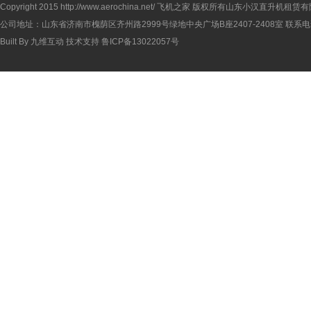
Copyright 2015
http://www.aerochina.net/
飞机之家 版权所有山东小汉直升机租赁有
公司地址：山东省济南市槐荫区齐州路2999号绿地中央广场B座2407-2408室 联系电话：
Built By
九维互动
技术支持
鲁ICP备13022057号