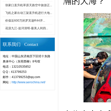
瀚的大海？
张家口直升机草原天路空中旅游正...
飞机之家出动三架直升机进行大地...
价值近600万的罗宾逊R44开...
花漾九江-追浔清明-最美人间四...
联系我们 Contact
地址：中国山东济南历下区经十东路
奥体中心（东荷西柳）8号馆
电话：13210535852
Q Q：413799253
邮件：413799253@qq.com
网站：
http://www.aerochina.net/