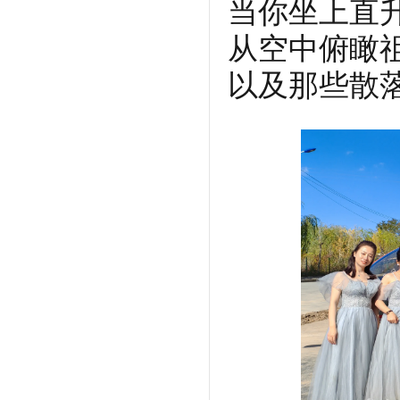
当你坐上直
从空中俯瞰
以及那些散